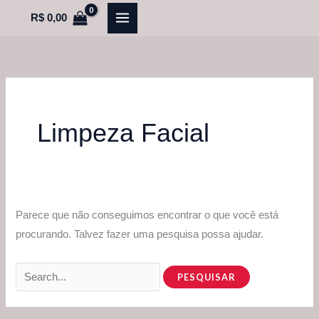
Ir
Pesquisar
R$
0,00
para
por:
o
conteúdo
Limpeza Facial
Parece que não conseguimos encontrar o que você está
procurando. Talvez fazer uma pesquisa possa ajudar.