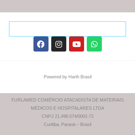
F
I
Y
W
a
n
o
h
c
s
u
a
e
t
t
t
b
a
u
s
o
g
b
a
Powered by Harth Brasil
o
r
e
p
k
a
p
m
FURLAMED COMÉRCIO ATACADISTA DE MATERIAIS
MÉDICOS E HOSPITALARES LTDA
CNPJ 21.496.574/0001-72
Curitiba, Paraná – Brasil