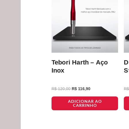
Tebori Harth – Aço
D
Inox
S
R$
120,00
R$
116,90
R
ADICIONAR AO
CARRINHO