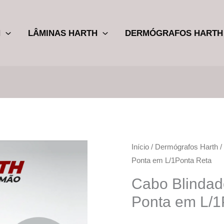
H
LÂMINAS HARTH
DERMÓGRAFOS HARTH
Cabo
Início
/
Dermógrafos Harth
O
Ponta em L/1Ponta Reta
Blindado
preço
Alemão
Cabo Blindad
P2
origin
Ponta em L/1
-
era:
1