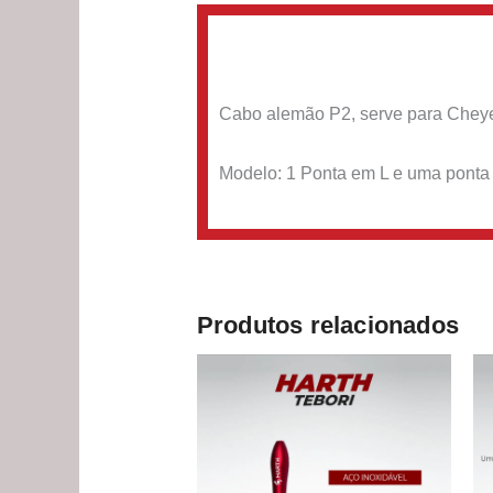
Cabo alemão P2, serve para Cheye
Modelo: 1 Ponta em L e uma ponta 
Produtos relacionados
O
O
preço
preço
original
atual
era:
é:
R$ 120,00.
R$ 116,90.