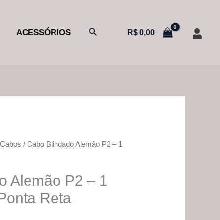
Pesquisar
ACESSÓRIOS
R$
0,00
/
Cabos
/ Cabo Blindado Alemão P2 – 1
O
preço
o Alemão P2 – 1
al
atual
Ponta Reta
é: