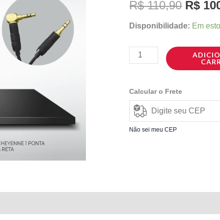
R$
110,90
R$
100
Ponta
R$ 110
em
Disponibilidade:
Em est
L/1Ponta
Reta
ADICI
CAR
quantidade
Calcular o Frete
Não sei meu CEP