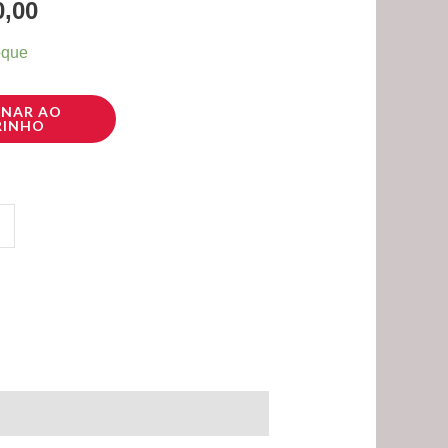
,00
,90.
R$ 100,00.
oque
ONAR AO
RINHO