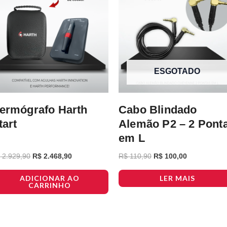
ESGOTADO
ermógrafo Harth
Cabo Blindado
tart
Alemão P2 – 2 Pont
em L
$
2.929,90
R$
2.468,90
R$
110,90
R$
100,00
ADICIONAR AO
LER MAIS
CARRINHO