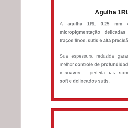
Agulha 1R
A
agulha 1RL 0,25 mm
é
micropigmentação delicadas
traços finos, sutis e alta precis
Sua espessura reduzida gar
melhor
controle de profundida
e suaves
— perfeita para
som
soft e delineados sutis
.