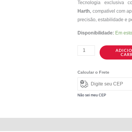
0,25mm
Tecnologia exclusiva
-
Harth,
compatível com ap
30
precisão, estabilidade e p
Unidades
Disponibilidade:
Em est
quantidade
ADICI
CAR
Calcular o Frete
Não sei meu CEP