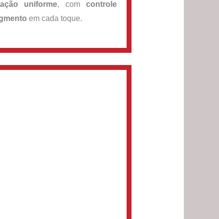
tação uniforme
, com
controle
igmento
em cada toque.