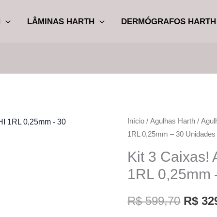
H
LÂMINAS HARTH
DERMÓGRAFOS HARTH
Kit
Início
/
Agulhas Harth
/
Agul
O
1RL 0,25mm – 30 Unidades
3
preço
Caixas!
Kit 3 Caixas!
Agulhas
origin
1RL 0,25mm 
Harth
era:
HI
R$
599,70
R$
32
1RL
R$ 59