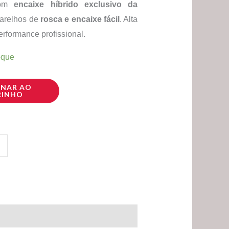
 com
encaixe híbrido exclusivo da
arelhos de
rosca e encaixe fácil
. Alta
erformance profissional.
oque
ONAR AO
RINHO