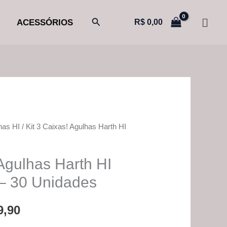
Pesquisar
ACESSÓRIOS
R$
0,00
has HI
/ Kit 3 Caixas! Agulhas Harth HI
O
preço
 Agulhas Harth HI
al
atual
– 30 Unidades
é:
9,90
9,70.
R$ 329,90.