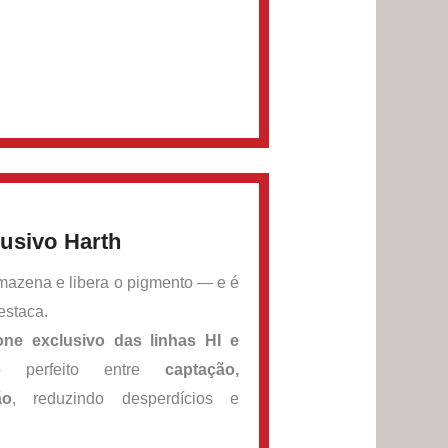
usivo Harth
azena e libera o pigmento — e é
estaca.
one exclusivo das linhas HI e
io perfeito entre
captação,
ão
, reduzindo desperdícios e