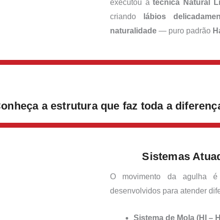
executou a
técnica Natural L
criando
lábios delicadam
naturalidade
— puro padrão
H
onheça a estrutura que faz toda a diferenç
Sistemas Atua
O movimento da agulha é c
desenvolvidos para atender dife
Sistema de Mola (HI – H