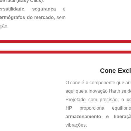
xe fácil (Easy Click)
.
ersatilidade
,
segurança
e
dermógrafos do mercado
, sem
ção.
Cone Excl
O cone é o componente que arm
aqui que a inovação Harth se d
Projetado com precisão, o
c
HP
proporciona equilíbr
armazenamento e liberaç
vibrações.