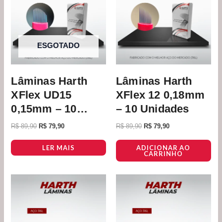
ESGOTADO
Lâminas Harth
Lâminas Harth
XFlex UD15
XFlex 12 0,18mm
0,15mm – 10
– 10 Unidades
Unidades
R$
89,90
R$
79,90
R$
89,90
R$
79,90
LER MAIS
ADICIONAR AO
CARRINHO
O
O
O
O
preço
preço
preço
preço
original
atual
original
atual
era:
é:
era:
é:
R$ 89,90.
R$ 79,90.
R$ 89,90.
R$ 79,90.