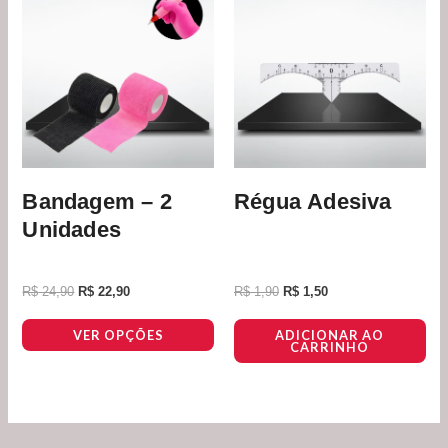
várias
variantes.
As
opções
podem
ser
escolhidas
na
Bandagem – 2
Régua Adesiva
página
Unidades
do
produto
R$
24,90
R$
22,90
R$
1,90
R$
1,50
VER OPÇÕES
ADICIONAR AO
CARRINHO