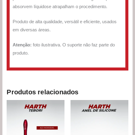
absorvem líquidose atrapalham o procedimento.
Produto de alta qualidade, versátil e eficiente, usados
em diversas áreas.
Atenção:
foto ilustrativa. O suporte não faz parte do
produto.
Produtos relacionados
O
O
Faixa
Este
preço
preço
de
produto
original
atual
preço:
era:
é:
R$ 24,90
tem
R$ 120,00.
R$ 116,90.
através
várias
R$ 36,90