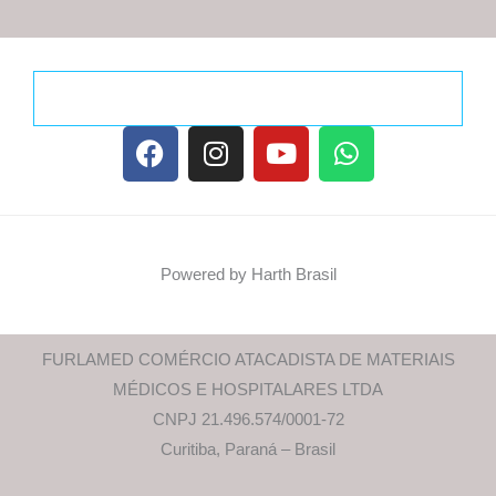
F
I
Y
W
a
n
o
h
c
s
u
a
e
t
t
t
b
a
u
s
o
g
b
a
Powered by Harth Brasil
o
r
e
p
k
a
p
m
FURLAMED COMÉRCIO ATACADISTA DE MATERIAIS
MÉDICOS E HOSPITALARES LTDA
CNPJ 21.496.574/0001-72
Curitiba, Paraná – Brasil