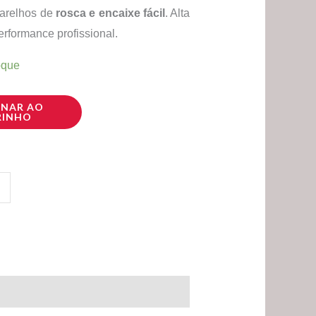
arelhos de
rosca e encaixe fácil
. Alta
9.
R$ 25,90.
erformance profissional.
oque
ONAR AO
RINHO