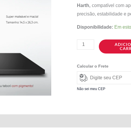
Harth,
compatível com ap
R$ 28,9
precisão, estabilidade e p
Disponibilidade:
Em est
ADICI
CAR
Calcular o Frete
Não sei meu CEP