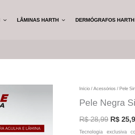
H
LÂMINAS HARTH
DERMÓGRAFOS HARTH
Pele
Início
/
Acessórios
/
Pele Sin
O
Negra
Pele Negra Si
preço
Sintética
Harth
origina
R$
28,99
R$
25,
quantidade
era:
Tecnologia exclusiva