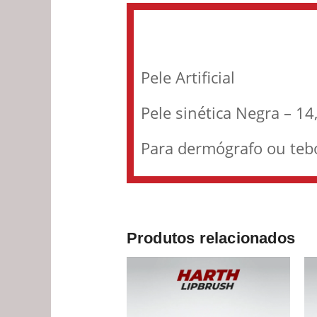
Pele Artificial
Pele sinética Negra – 1
Para dermógrafo ou tebo
Produtos relacionados
Faixa
Este
de
produto
preço:
R$ 9,90
tem
através