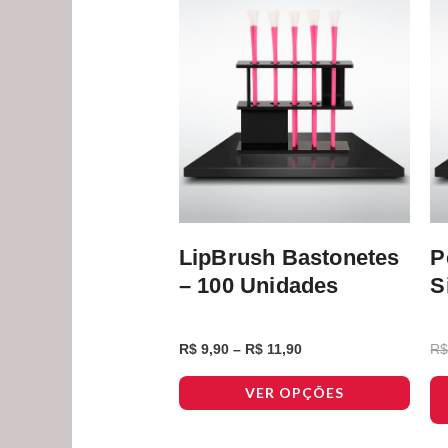
R$ 11,90
várias
variantes.
As
opções
podem
ser
escolhidas
na
página
LipBrush Bastonetes
P
do
– 100 Unidades
S
produto
R$
9,90
–
R$
11,90
R
VER OPÇÕES