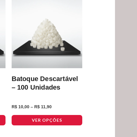
R$ 11,90
várias
variantes.
As
opções
podem
ser
escolhidas
na
página
Batoque Descartável
do
– 100 Unidades
produto
R$
10,00
–
R$
11,90
VER OPÇÕES