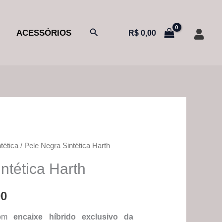
Pesquisar
ACESSÓRIOS
R$
0,00
tética
/ Pele Negra Sintética Harth
O
ntética Harth
preço
l
atual
90
é:
 com
encaixe híbrido exclusivo da