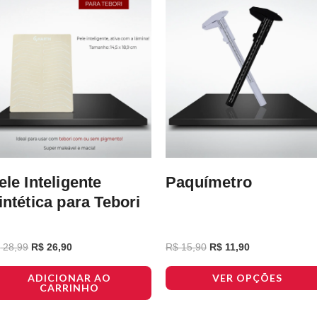
várias
variantes.
As
opções
podem
ser
escolhidas
na
página
ele Inteligente
Paquímetro
do
intética para Tebori
produto
$
28,99
R$
26,90
R$
15,90
R$
11,90
ADICIONAR AO
VER OPÇÕES
CARRINHO